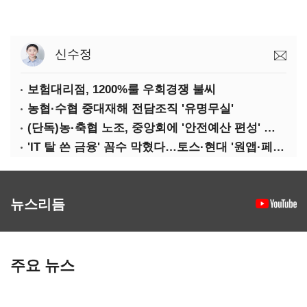
신수정
보험대리점, 1200%룰 우회경쟁 불씨
농협·수협 중대재해 전담조직 '유명무실'
(단독)농·축협 노조, 중앙회에 '안전예산 편성' 요구
'IT 탈 쓴 금융' 꼼수 막혔다…토스·현대 '원앱·페이' 전략 수정 불가피
뉴스리듬
주요 뉴스