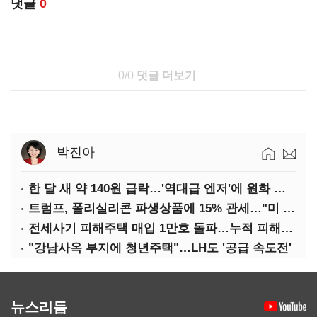
댓글
0
0/0
댓글 더보기
박진아
한 달 새 약 140원 급락…'역대급 엔저'에 원화 변곡점
트럼프, 폴리실리콘 파생상품에 15% 관세…"미 산업 재건"
전세사기 피해주택 매입 1만호 돌파…누적 피해자 4만278명
"강남사옥 부지에 청년주택"…LH도 '공급 속도전'
뉴스리듬