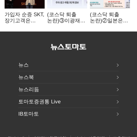
가입자 순증 SKT,
(코스닥 퇴출
(코스닥 퇴출
장기고객은
논란)③이광재
논란)②일본은
CEO가 직접
"과속 잡더라도
5년
챙긴다
자동차 없애지는
기다려주는데
말아야"
우리는 당장
퇴출?…
시간만으론
부족한 코스닥
구하기
뉴스
뉴스북
뉴스리듬
토마토증권통 Live
IB토마토