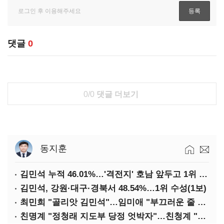
댓글
0
0/0
댓글 더보기
동지훈
김민석 누적 46.01%…'격전지' 호남 앞두고 1위 지켰다(2보)
김민석, 강원·대구·경북서 48.54%…1위 수성(1보)
최민희 "골리앗 김민석"…임미애 "부끄러운 줄 알아야"
친명계 "정청래 지도부 당정 엇박자"…친청계 "신천지 오물 폭탄"