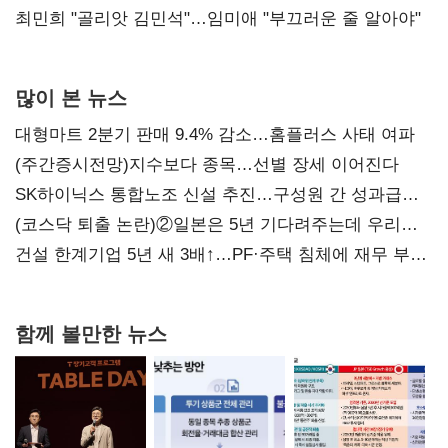
최민희 "골리앗 김민석"…임미애 "부끄러운 줄 알아야"
많이 본 뉴스
대형마트 2분기 판매 9.4% 감소…홈플러스 사태 여파
(주간증시전망)지수보다 종목…선별 장세 이어진다
SK하이닉스 통합노조 신설 추진…구성원 간 성과급
불만 확산
(코스닥 퇴출 논란)②일본은 5년 기다려주는데 우리는
당장 퇴출?…시간만으론 부족한 코스닥 구하기
건설 한계기업 5년 새 3배↑…PF·주택 침체에 재무 부담
확대
함께 볼만한 뉴스