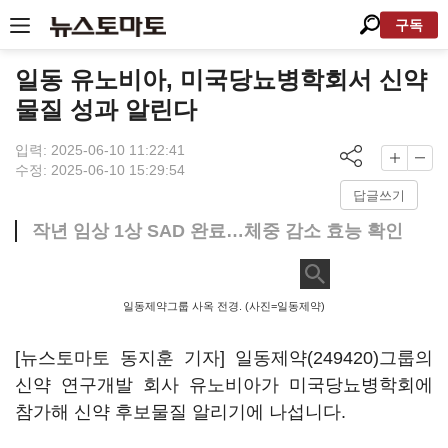
구독
일동 유노비아, 미국당뇨병학회서 신약
물질 성과 알린다
입력: 2025-06-10 11:22:41
수정: 2025-06-10 15:29:54
답글쓰기
작년 임상 1상 SAD 완료…체중 감소 효능 확인
일동제약그룹 사옥 전경. (사진=일동제약)
[뉴스토마토 동지훈 기자]
일동제약(249420)
그룹의
신약 연구개발 회사 유노비아가 미국당뇨병학회에
참가해 신약 후보물질 알리기에 나섭니다.