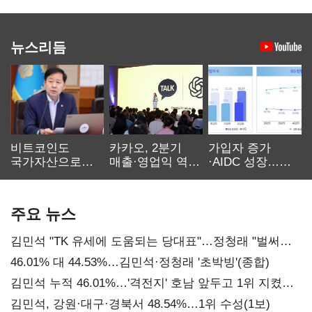
뉴스리듬
비트코인도
카카오, 2분기
가입자 증가
국가자산으로…'
매출·영업익 역대
·AIDC 성장…
보관·평가·처분'
최대…에이전트
SKT 2분기 성장
기준은 숙제
AI 수익화 관건
본궤도
주요 뉴스
김민석 "TK 유세에 도움되는 당대표"…정청래 "벌써
대표된 양 당직 배분"
46.01% 대 44.53%…김민석·정청래 '초박빙'(종합)
김민석 누적 46.01%…'격전지' 호남 앞두고 1위 지켰다
(2보)
김민석, 강원·대구·경북서 48.54%…1위 수성(1보)