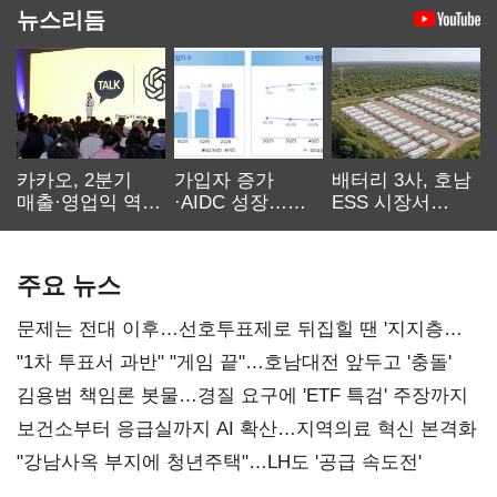
뉴스리듬
카카오, 2분기
가입자 증가
배터리 3사, 호남
매출·영업익 역대
·AIDC 성장…
ESS 시장서
최대…에이전트
SKT 2분기 성장
‘격돌’
AI 수익화 관건
본궤도
주요 뉴스
문제는 전대 이후…선호투표제로 뒤집힐 땐 '지지층
불복'
"1차 투표서 과반" "게임 끝"…호남대전 앞두고 '충돌'
김용범 책임론 봇물…경질 요구에 'ETF 특검' 주장까지
보건소부터 응급실까지 AI 확산…지역의료 혁신 본격화
"강남사옥 부지에 청년주택"…LH도 '공급 속도전'