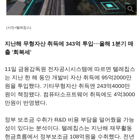
(사진=텔레칩스)
지난해 무형자산 취득에 343억 투입·
·
·올해 1분기 매
출 '회복세'
11일 금융감독원 전자공시시스템에 따르면 텔레칩스
는 지난 한 해 동안 개발비 자산 취득에 95억2000만
원을 투입했다. 기타무형자산 취득엔 243억4000만
원이 책정됐다. 컴퓨터소프트웨어 취득에도 4억3000
만원이 반영됐다.
정부 보조금 수취가 R&D 비용 부담을 덜어줬을 가능
성이 있다는 분석이다. 텔레칩스는 지난해 재무활동
현금흐름에서 정부보조금 108억원을 수취했다. 전년