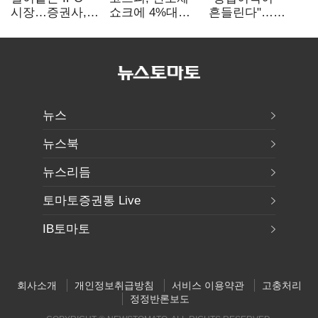
시장…증권사,
쇼크에 4%대
흔들린다"…
하반기 '대어
급락…코스닥은
화학주, IFRS
전쟁' 기대
5거래일째 상승
18에 취약
뉴스
뉴스북
뉴스리듬
토마토증권통 Live
IB토마토
회사소개
개인정보취급방침
서비스 이용약관
고충처리
정정반론보도