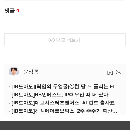
댓글
0
0/0
댓글 더보기
윤상록
[IB토마토](락업의 두얼굴)①한 달 뒤 풀리는 FI 물량…새내기주 오버행 경계
[IB토마토]HB인베스트, IPO 무산 때 더 샀다…마키나락스 투자 2.7배 회수
[IB토마토]데브시스터즈벤처스, AI 펀드 출사표…모회사 경영난 변수
[IB토마토]해성에어로보틱스, 2주 주주가 파산신청…200억 CB 분쟁 확산