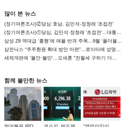
많이 본 뉴스
(정기여론조사)②당심·호남, 김민석-정청래 '초접전'
(정기여론조사)①당심, 김민석·정청래 '초접전'…대통령
지지도 '50% 아래로'(종합)
삼성 Z8 역대급 ‘흥행’에 애플 반격 주목…9월 ‘폴더블
대전’
삼전닉스 “주주환원 확대 방안 마련”…로이터에 성명
보내
세제개편에 ‘불안·불만’…오세훈 "전월세 구하기 더
힘들어질 것"
함께 볼만한 뉴스
얼어붙은 IPO
코스피, 반도체
"영업이익이