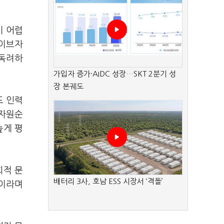
이 어렵
 이브자
 독려하
가입자 증가·AIDC 성장…SKT 2분기 성
장 본궤도
도 인력
 자원순
높게 평
회적 문
배터리 3사, 호남 ESS 시장서 ‘격돌’
”이라며