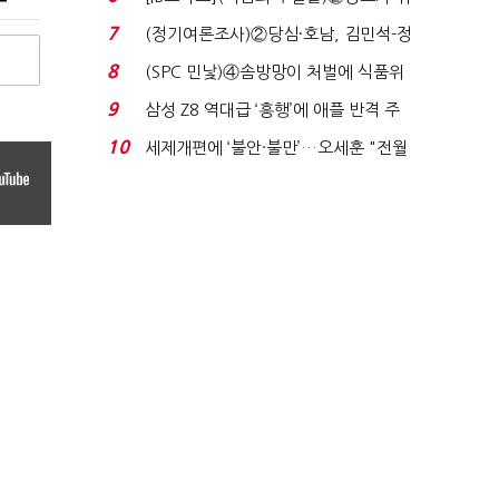
자 첫날 매도…FI ...
7
(정기여론조사)②당심·호남, 김민석-정
청래 '초접전'...
8
(SPC 민낯)④솜방망이 처벌에 식품위
생법 위반 반복...
9
삼성 Z8 역대급 ‘흥행’에 애플 반격 주
목…9월 ‘폴...
10
세제개편에 ‘불안·불만’…오세훈 "전월
세 구하기 더 ...