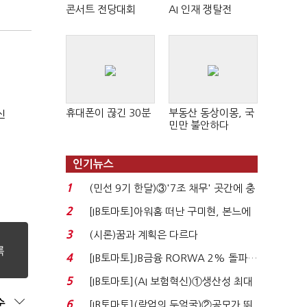
콘서트 전당대회
AI 인재 쟁탈전
휴대폰이 끊긴 30분
부동산 동상이몽, 국
신
민만 불안하다
인기뉴스
1
(민선 9기 한달)③'7조 채무' 곳간에 충
격…추미애, 20년...
2
[IB토마토]아워홈 떠난 구미현, 본느에
340억 베팅…가...
3
(시론)꿈과 계획은 다르다
4
[IB토마토]JB금융 RORWA 2% 돌파…
실적 견인은 은행 ...
5
[IB토마토](AI 보험혁신)①생산성 최대
80% 개선…현실...
순
6
[IB토마토](락업의 두얼굴)②공모가 뛰