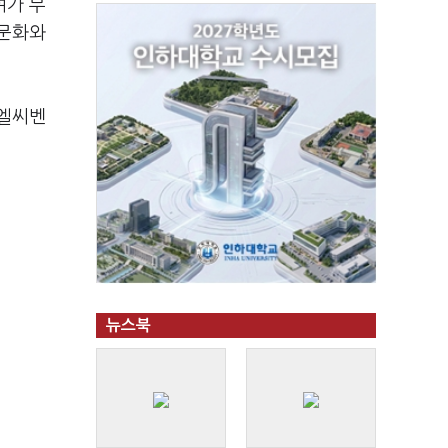
여가 무
 문화와
㈜엘씨벤
뉴스북