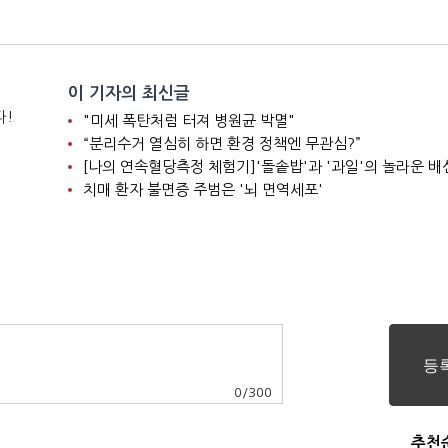
이 기자의 최신글
다!
"미세 폭탄처럼 터져 병원균 박멸"
“분리수거 열심히 하면 환경 정책엔 무관심?”
[나의 연속혈당측정 체험기]'돌솥밥'과 '과일'의 놀라운 배
치매 환자 불면증 주범은 '뇌 면역세포'
0
/
300
추천