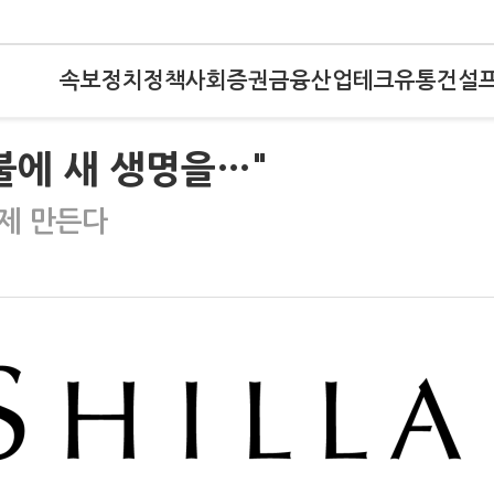
속보
정치
정책
사회
증권
금융
산업
테크
유통
건설
불에 새 생명을…"
제 만든다