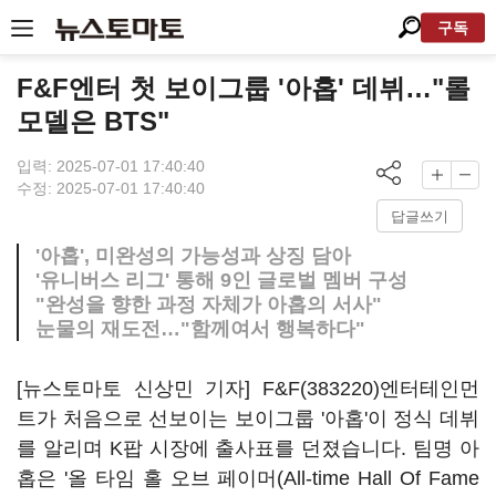
구독
F&F엔터 첫 보이그룹 '아홉' 데뷔…"롤
모델은 BTS"
입력: 2025-07-01 17:40:40
수정: 2025-07-01 17:40:40
답글쓰기
'아홉', 미완성의 가능성과 상징 담아
'유니버스 리그' 통해 9인 글로벌 멤버 구성
"완성을 향한 과정 자체가 아홉의 서사"
눈물의 재도전…"함께여서 행복하다"
[뉴스토마토 신상민 기자]
F&F(383220)
엔터테인먼
트가 처음으로 선보이는 보이그룹 '아홉'이 정식 데뷔
를 알리며 K팝 시장에 출사표를 던졌습니다. 팀명 아
홉은 '올 타임 홀 오브 페이머(All-time Hall Of Fame