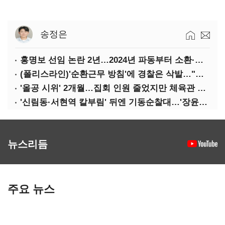
송정은
홍명보 선임 논란 2년…2024년 파동부터 소환·압색까지
(폴리스라인)'순환근무 방침'에 경찰은 삭발…"베테랑·수사력 보강 먼저"
'올공 시위' 2개월…집회 인원 줄었지만 체육관 봉쇄 계속
'신림동·서현역 칼부림' 뒤엔 기동순찰대…'장윤기 은폐·조작' 후엔 내부비리수사대
뉴스리듬
주요 뉴스