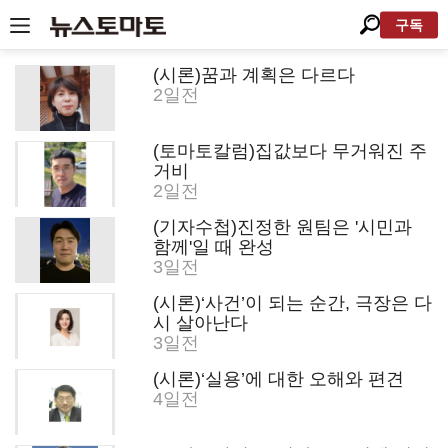
구독
(시론)꿈과 계획은 다르다
2일전
(토마토칼럼)집값보다 무거워진 주
거비
2일전
(기자수첩)진정한 원팀은 '시민과
함께'일 때 완성
3일전
(시론)‘사건’이 되는 순간, 극장은 다
시 살아난다
3일전
(시론)‘실용’에 대한 오해와 편견
4일전