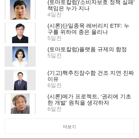
(토마토칼럼)'소비자보호 정책 실패'
책임은 누가 지나
4일전
(시론)단일종목 레버리지 ETF: 누
구를 위하여 종은 울리나
5일전
(토마토칼럼)플랫폼 규제의 함정
5일전
(기고)핵추진잠수함 건조 지연 진짜
이유
6일전
(시론)메가 프로젝트, ‘권리에 기초
한 개발’ 원칙을 생각하자
6일전
더보기