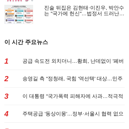
진술 뒤집은 김현태·이진우, 박안수
는 "국가에 헌신"…법정서 드러난
군 수뇌부의 민낯
이 시간 주요뉴스
1
공급 속도전 외치더니…황희, 난데없이 '폐버
2
스 리모델링...
송영길 측 "정청래, 국힘 '역선택' 대상…민주
3
당 대표로 총...
이 대통령 "국가폭력 피해자에 사과…적극적
4
조사로 진...
주택공급 '동상이몽'…정부·서울시 협력 없으