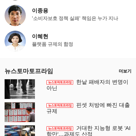
이종용
'소비자보호 정책 실패' 책임은 누가 지나
이혜현
플랫폼 규제의 함정
뉴스토마토프라임
더보기
한낱 패배자의 변명이
아닌
핀셋 처방에 빠진 대출
규제
거대한 지능형 로봇 'AI
항만'…과제도 산적