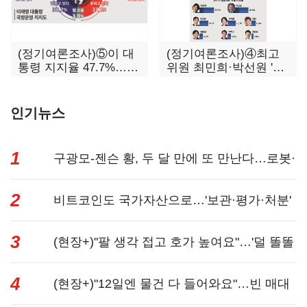
(정기여론조사)⑤이 대
(정기여론조사)④최고
통령 지지율 47.7%…일
위원 최민희·박선원 '양
주일 만에 다시 40%대
강'…서미화·이성윤·임
미애 뒤이어
인기뉴스
1
구광모-젠슨 황, 두 달 만에 또 만난다…로봇·
2
AI 등 논...
비트코인도 국가자산으로…'보관·평가·처분'
3
기준은 ...
(현장+)"팔 생각 접고 호가 높여요"…'덜 똘똘
4
한 한 채' 20...
(현장+)"12일엔 물건 다 들어와요"…빈 매대