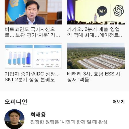
비트코인도 국가자산으
카카오, 2분기 매출·영업
로…'보관·평가·처분' 기준
익 역대 최대…에이전트 A
은 숙제
I 수익화 관건
가입자 증가·AIDC 성장…
배터리 3사, 호남 ESS 시
SKT 2분기 성장 본궤도
장서 ‘격돌’
오피니언
더보기
최태용
진정한 원팀은 '시민과 함께'일 때 완성